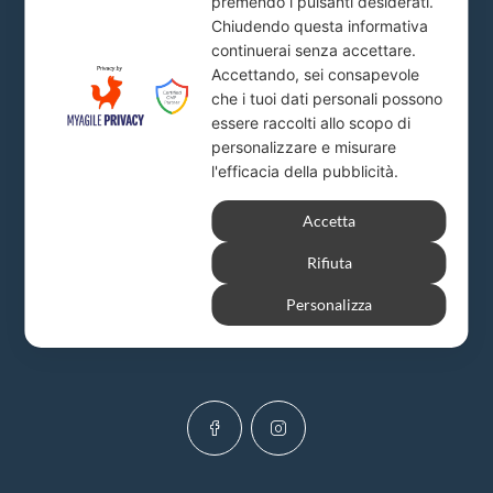
premendo i pulsanti desiderati.
Chiudendo questa informativa
Piazza del Popolo, 20
continuerai senza accettare.
info@firstlion.it
Accettando, sei consapevole
che i tuoi dati personali possono
essere raccolti allo scopo di
Milano
personalizzare e misurare
l'efficacia della pubblicità.
Via A. Solari, 19
info@firstlion.it
Accetta
Rifiuta
Personalizza