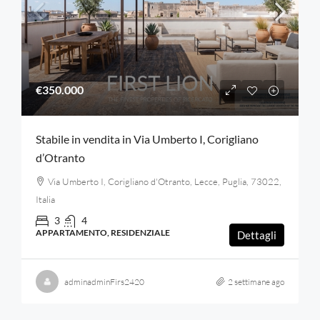
€350.000
Stabile in vendita in Via Umberto I, Corigliano
d’Otranto
Via Umberto I, Corigliano d'Otranto, Lecce, Puglia, 73022,
Italia
3
4
APPARTAMENTO, RESIDENZIALE
Dettagli
adminadminFirs2420
2 settimane ago