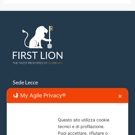
Sede Lecce
My Agile Privacy®
✕
Lecce, Viale Japigia, 20
info@firstlion.it
Questo sito utilizza cookie
Sede Roma
tecnici e di profilazione.
Puoi accettare, rifiutare o