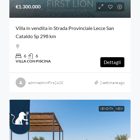
€1.300.000
Villa in vendita in Strada Provinciale Lecce San
Cataldo Sp 298 km
6
6
VILLA CON PISCINA
Dettagli
adminadminFirs2420
2 settimane ago
VENDITA
NEW