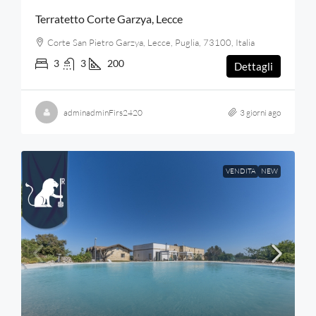
Terratetto Corte Garzya, Lecce
Corte San Pietro Garzya, Lecce, Puglia, 73100, Italia
3
3
200
Dettagli
adminadminFirs2420
3 giorni ago
VENDITA
NEW