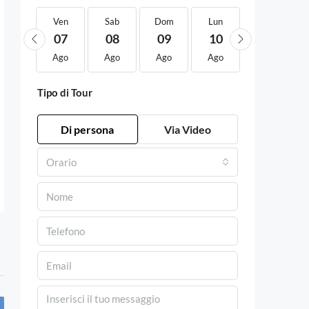
Ven
Ven
Sab
Dom
Lun
Mar
21
07
08
09
10
11
Ago
Ago
Ago
Ago
Ago
Ago
Tipo di Tour
Di persona
Via Video
Orario