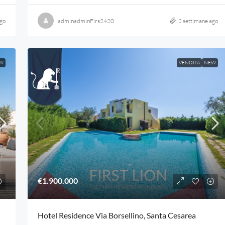
ago
adminadminFirs2420
2 settimane ago
W
VENDITA
NEW
€1.900.000
Hotel Residence Via Borsellino, Santa Cesarea