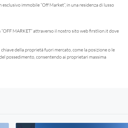
 un esclusivo immobile “Off Market”, in una residenza di lusso
Mar
Mer
Gio
18
19
20
Ago
Ago
Ago
à “OFF MARKET” attraverso il nostro sito web firstlion.it dove
 chiave della proprietà fuori mercato, come la posizione o le
ne del possedimento, consentendo ai proprietari massima