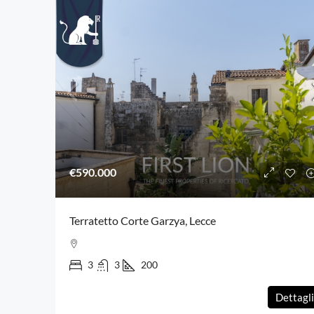
€590.000
Terratetto Corte Garzya, Lecce
3
3
200
Dettagli