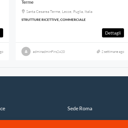
Terme
Santa Cesarea Terme, Lecce, Puglia, Italia
STRUTTURE RICETTIVE, COMMERCIALE
Dettagli
go
adminadminFirs2420
2 settimane ago
cce
Sede Roma
iale Japigia, 20
Piazza del Popolo, 20