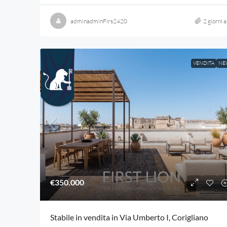
adminadminFirs2420
2 giorni 
VENDITA
NE
€350.000
Stabile in vendita in Via Umberto I, Corigliano