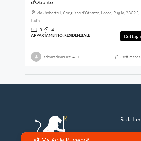
d’Otranto
Via Umberto I, Corigliano d'Otranto, Lecce, Puglia, 73022,
Italia
3
4
APPARTAMENTO, RESIDENZIALE
Dettagli
adminadminFirs2420
2 settimane a
Sede Le
Lecce, V
My Agile Privacy®