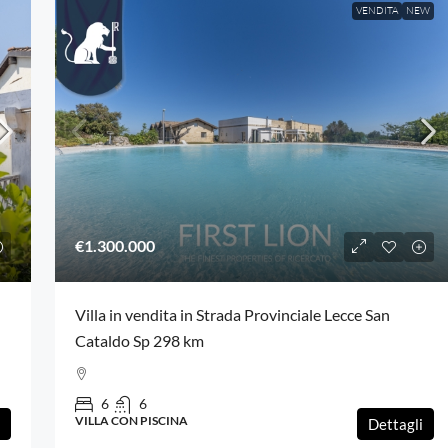
VENDITA
NEW
€1.300.000
Villa in vendita in Strada Provinciale Lecce San
Cataldo Sp 298 km
6
6
VILLA CON PISCINA
Dettagli