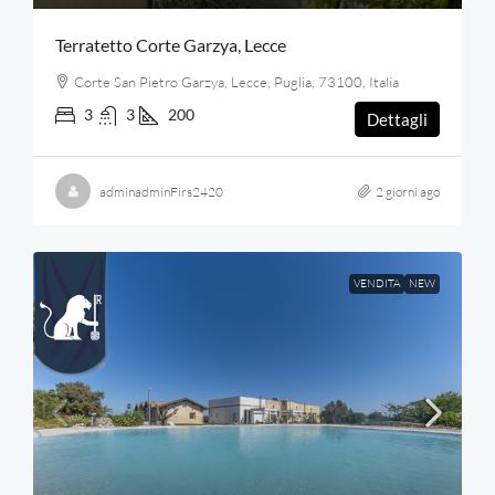
Terratetto Corte Garzya, Lecce
Corte San Pietro Garzya, Lecce, Puglia, 73100, Italia
3
3
200
Dettagli
adminadminFirs2420
2 giorni ago
VENDITA
NEW