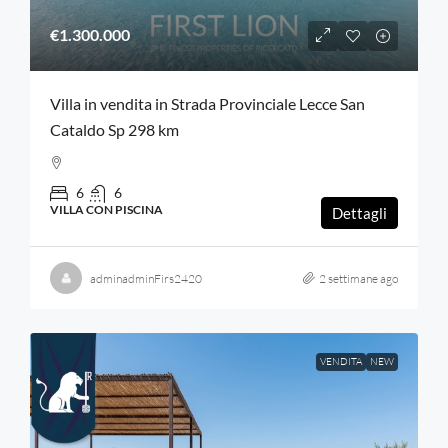
€1.300.000
Villa in vendita in Strada Provinciale Lecce San
Cataldo Sp 298 km
6
6
VILLA CON PISCINA
Dettagli
adminadminFirs2420
2 settimane ago
VENDITA
NEW