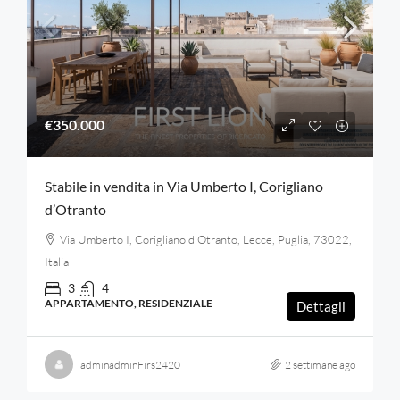
€350.000
Stabile in vendita in Via Umberto I, Corigliano
d’Otranto
Via Umberto I, Corigliano d'Otranto, Lecce, Puglia, 73022,
Italia
3
4
APPARTAMENTO, RESIDENZIALE
Dettagli
adminadminFirs2420
2 settimane ago