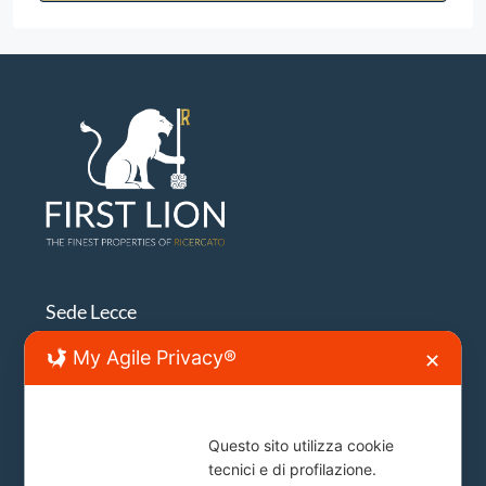
Sede Lecce
My Agile Privacy®
✕
Lecce, Viale Japigia, 20
info@firstlion.it
Questo sito utilizza cookie
Sede Roma
tecnici e di profilazione.