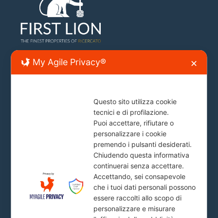
My Agile Privacy®
✕
Sede Lecce
Lecce, Viale Japigia, 20
Questo sito utilizza cookie
info@firstlion.it
tecnici e di profilazione.
Puoi accettare, rifiutare o
personalizzare i cookie
Sede Roma
premendo i pulsanti desiderati.
Chiudendo questa informativa
continuerai senza accettare.
Piazza del Popolo, 20
Accettando, sei consapevole
info@firstlion.it
che i tuoi dati personali possono
essere raccolti allo scopo di
personalizzare e misurare
Milano