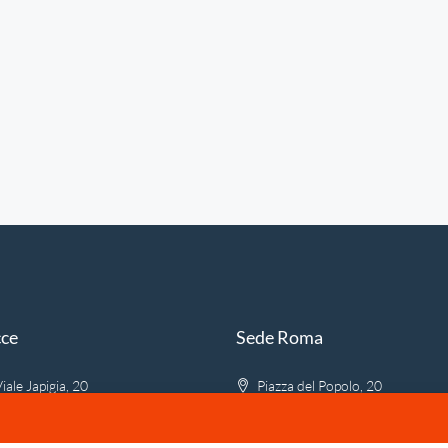
cce
Sede Roma
iale Japigia, 20
Piazza del Popolo, 20
stlion.it
info@firstlion.it