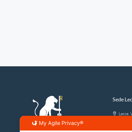
Sede Le
Lecce, V
info@fir
My Agile Privacy®