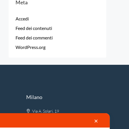
Meta
Accedi
Feed dei contenuti
Feed dei commenti
WordPress.org
Milano
Via A. Solari, 19
info@firstlion.it
✕