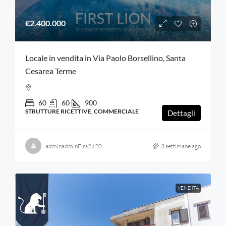
€2.400.000
Locale in vendita in Via Paolo Borsellino, Santa
Cesarea Terme
60
60
900
STRUTTURE RICETTIVE, COMMERCIALE
Dettagli
adminadminFirs2420
3 settimane ago
VENDITA