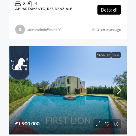
3
4
APPARTAMENTO, RESIDENZIALE
Dettagli
adminadminFirs2420
3 settimane ago
VENDITA
NEW
€1.900.000