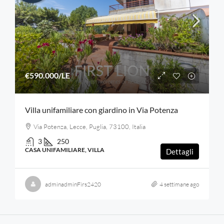
€590.000
/LE
Villa unifamiliare con giardino in Via Potenza
Via Potenza, Lecce, Puglia, 73100, Italia
3
250
CASA UNIFAMILIARE, VILLA
Dettagli
adminadminFirs2420
4 settimane ago