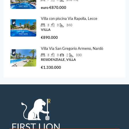
euro
€870.000
Villa con piscina Via Rapolla, Lecce
3
3
360
VILLA
€890.000
Villa Via San Gregorio Armeno, Nardò
3
3
2
330
RESIDENZIALE, VILLA
€1.330.000