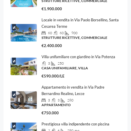
STRUTTURE RICETTIVE, COMMERCIALE
€1.900.000
Locale in vendita in Via Paolo Borsellino, Santa
Cesarea Terme
60
60
900
STRUTTURE RICETTIVE, COMMERCIALE
€2.400.000
Villa unifamiliare con giardino in Via Potenza
3
250
CASA UNIFAMILIARE, VILLA
€590.000/LE
Appartamento in vendita in Via Padre
Bernardino Realino, Lecce
3
3
280
APPARTAMENTO
€750.000
Prestigiosa villa indipendente con piscina
7
6
280
mq