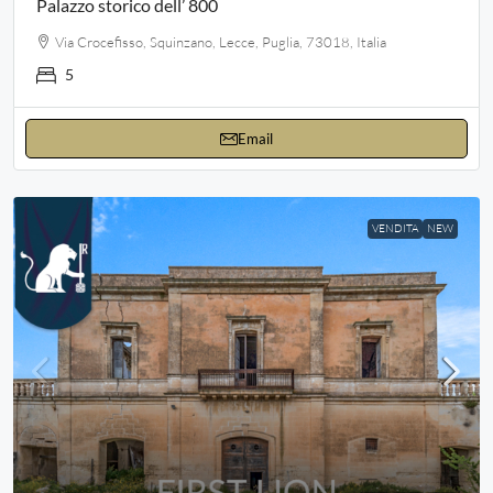
Palazzo storico dell’ 800
Via Crocefisso, Squinzano, Lecce, Puglia, 73018, Italia
5
Email
VENDITA
NEW