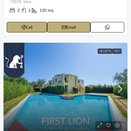
73035, Italia
2
2
120
mq
Call
Email
VENDITA
NEW