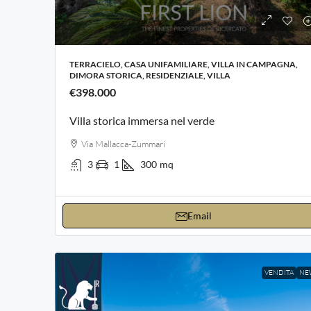
TERRACIELO, CASA UNIFAMILIARE, VILLA IN CAMPAGNA,
DIMORA STORICA, RESIDENZIALE, VILLA
€398.000
Villa storica immersa nel verde
Via Mallacca-Zummari
3
1
300
mq
Email
VENDITA
NE