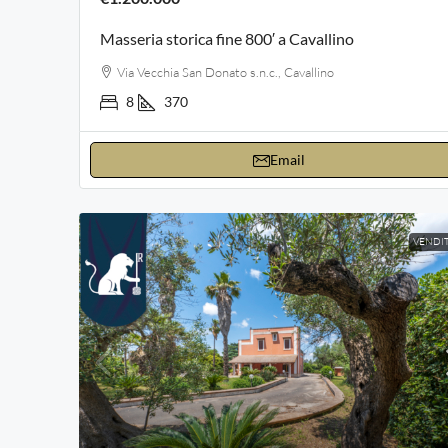
Masseria storica fine 800′ a Cavallino
Via Vecchia San Donato s.n.c., Cavallino
8
370
Email
VENDI