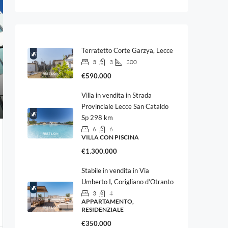
Terratetto Corte Garzya, Lecce
3
3
200
€590.000
Villa in vendita in Strada
Provinciale Lecce San Cataldo
Sp 298 km
6
6
VILLA CON PISCINA
€1.300.000
Stabile in vendita in Via
Umberto I, Corigliano d’Otranto
3
4
APPARTAMENTO,
RESIDENZIALE
€350.000