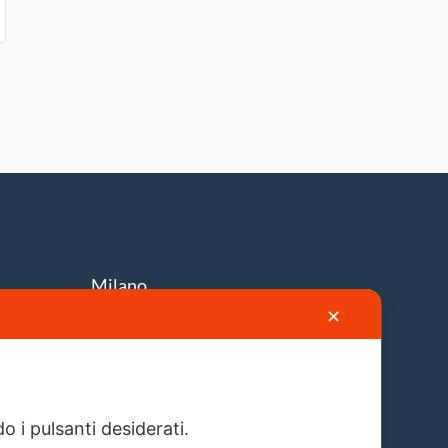
Milano
✕
Via A. Solari, 19
info@firstlion.it
o i pulsanti desiderati.