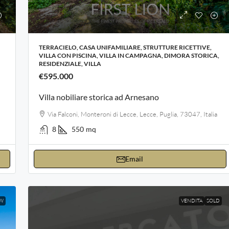
TERRACIELO, CASA UNIFAMILIARE, STRUTTURE RICETTIVE,
VILLA CON PISCINA, VILLA IN CAMPAGNA, DIMORA STORICA,
RESIDENZIALE, VILLA
€595.000
Villa nobiliare storica ad Arnesano
Via Falconi, Monteroni di Lecce, Lecce, Puglia, 73047, Italia
8
550
mq
Email
W
VENDITA
SOLD