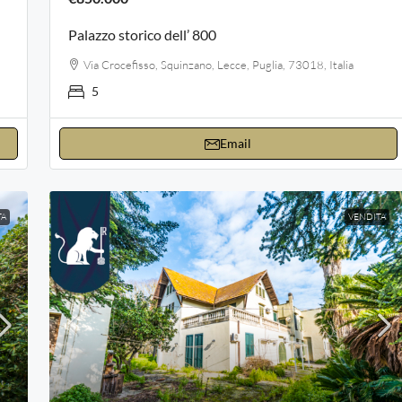
Palazzo storico dell’ 800
Via Crocefisso, Squinzano, Lecce, Puglia, 73018, Italia
5
Email
TA
VENDITA