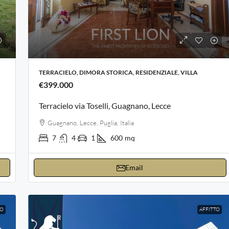
TERRACIELO, DIMORA STORICA, RESIDENZIALE, VILLA
€399.000
Terracielo via Toselli, Guagnano, Lecce
Guagnano, Lecce, Puglia, Italia
7
4
1
600
mq
Email
TO
AFFITTO