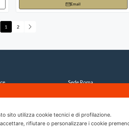
Email
1
2
cce
Sede Roma
iale Japigia, 20
Piazza del Popolo, 20
stlion.it
info@firstlion.it
o sito utilizza cookie tecnici e di profilazione.
 accettare, rifiutare o personalizzare i cookie premend