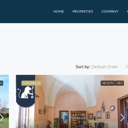
HOME
PROPERTIES
COMPANY
Sort by:
Default Order
TA
IN EVIDENZA
VENDITA
NEW