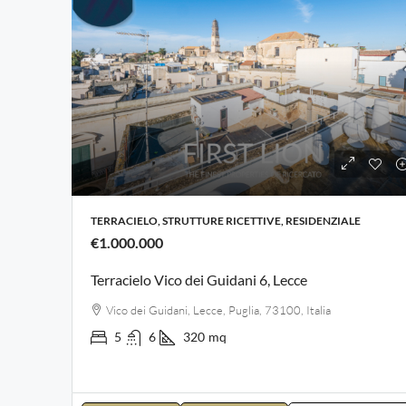
TERRACIELO, STRUTTURE RICETTIVE, RESIDENZIALE
€1.000.000
Terracielo Vico dei Guidani 6, Lecce
Vico dei Guidani, Lecce, Puglia, 73100, Italia
5
6
320
mq