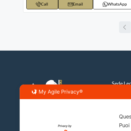
Call
Email
WhatsApp
Sede Le
My Agile Privacy®
Lecce, V
info@fir
Quest
Puoi