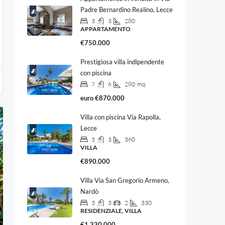
Padre Bernardino Realino, Lecce
3
3
280
APPARTAMENTO
€750.000
Prestigiosa villa indipendente
con piscina
7
6
280
mq
euro
€870.000
Villa con piscina Via Rapolla,
Lecce
3
3
360
VILLA
€890.000
Villa Via San Gregorio Armeno,
Nardò
3
3
2
330
RESIDENZIALE, VILLA
€1.330.000