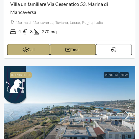
Villa unifamiliare Via Cesenatico 53, Marina di
Mancaversa
Marina di Mancaversa, Taviano, Lecce, Puglia, Italia
4
3
270
mq
Call
Email
IN EVIDENZA
VENDITA
NEW