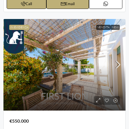
Call
Email
IN EVIDENZA
VENDITA
NEW
€550.000