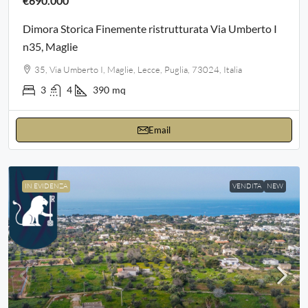
€690.000
Dimora Storica Finemente ristrutturata Via Umberto I
n35, Maglie
35, Via Umberto I, Maglie, Lecce, Puglia, 73024, Italia
3
4
390
mq
Email
IN EVIDENZA
VENDITA
NEW