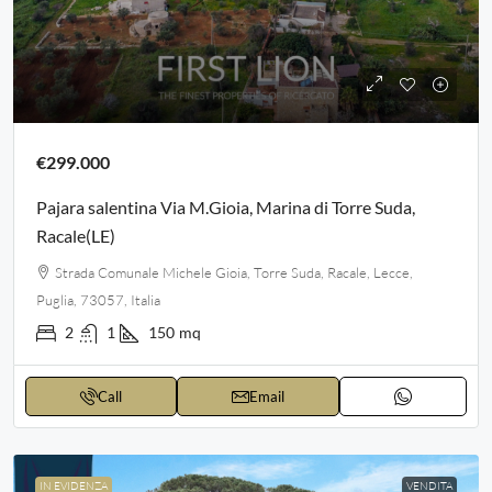
€299.000
Pajara salentina Via M.Gioia, Marina di Torre Suda,
Racale(LE)
Strada Comunale Michele Gioia, Torre Suda, Racale, Lecce,
Puglia, 73057, Italia
2
1
150
mq
Call
Email
IN EVIDENZA
VENDITA