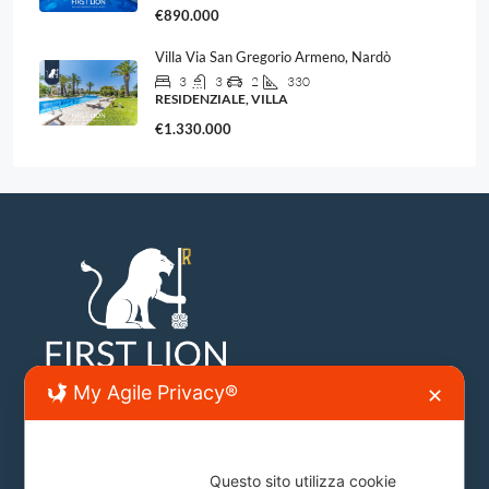
€890.000
Villa Via San Gregorio Armeno, Nardò
3
3
2
330
RESIDENZIALE, VILLA
€1.330.000
My Agile Privacy®
✕
Sede Lecce
Questo sito utilizza cookie