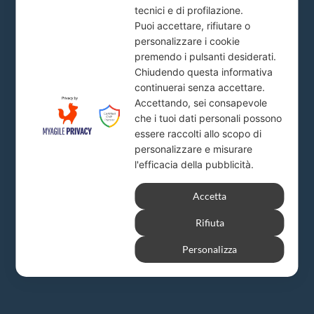
tecnici e di profilazione.
Lecce, Viale Japigia, 20
Puoi accettare, rifiutare o
info@firstlion.it
personalizzare i cookie
premendo i pulsanti desiderati.
Chiudendo questa informativa
Sede Roma
continuerai senza accettare.
Accettando, sei consapevole
Piazza del Popolo, 20
che i tuoi dati personali possono
info@firstlion.it
essere raccolti allo scopo di
personalizzare e misurare
l'efficacia della pubblicità.
Milano
Accetta
Via A. Solari, 19
Rifiuta
info@firstlion.it
Personalizza