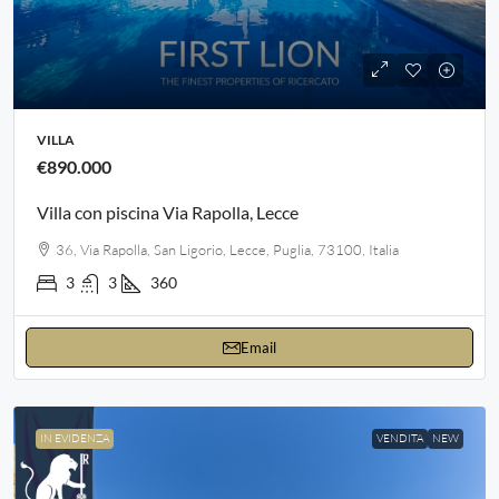
VILLA
€890.000
Villa con piscina Via Rapolla, Lecce
36, Via Rapolla, San Ligorio, Lecce, Puglia, 73100, Italia
3
3
360
Email
IN EVIDENZA
VENDITA
NEW