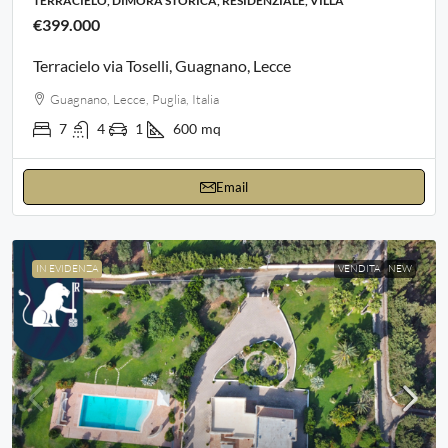
TERRACIELO, DIMORA STORICA, RESIDENZIALE, VILLA
€399.000
Terracielo via Toselli, Guagnano, Lecce
Guagnano, Lecce, Puglia, Italia
7
4
1
600
mq
Email
IN EVIDENZA
VENDITA
NEW