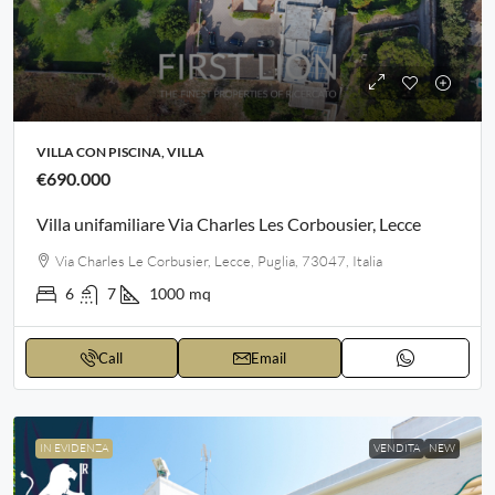
VILLA CON PISCINA, VILLA
€690.000
Villa unifamiliare Via Charles Les Corbousier, Lecce
Via Charles Le Corbusier, Lecce, Puglia, 73047, Italia
6
7
1000
mq
Call
Email
IN EVIDENZA
VENDITA
NEW