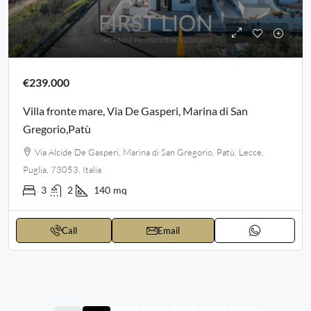
€239.000
Villa fronte mare, Via De Gasperi, Marina di San
Gregorio,Patù
Via Alcide De Gasperi, Marina di San Gregorio, Patù, Lecce,
Puglia, 73053, Italia
3
2
140
mq
Call
Email