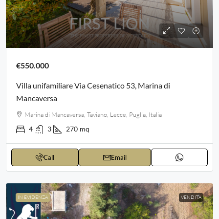
€550.000
Villa unifamiliare Via Cesenatico 53, Marina di
Mancaversa
Marina di Mancaversa, Taviano, Lecce, Puglia, Italia
4
3
270
mq
Call
Email
IN EVIDENZA
VENDITA