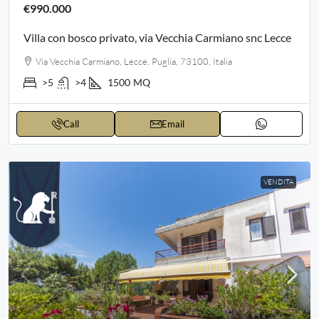
€990.000
Villa con bosco privato, via Vecchia Carmiano snc Lecce
Via Vecchia Carmiano, Lecce, Puglia, 73100, Italia
>5
>4
1500
MQ
Call
Email
VENDITA