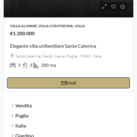
VILLA AL MARE, VILLA CON PISCINA, VILLA
€1.200.000
Elegante villa unifamiliare Santa Caterina
Santa Caterina, Nardò, Lecce, Puglia, 73048, Italia
3
3
200
mq
Email
Vendita
Puglia
Italia
Giardino