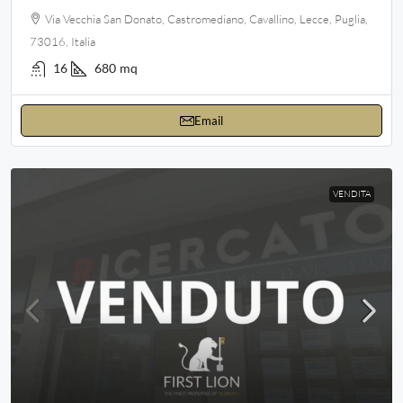
Via Vecchia San Donato, Castromediano, Cavallino, Lecce, Puglia,
73016, Italia
16
680
mq
Email
VENDITA