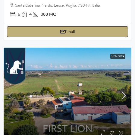
Santa Caterina, Nardò, Lecce, Puglia, 73048, Italia
6
4
388
MQ
Email
VENDITA