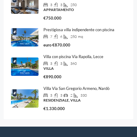
3
3
280
APPARTAMENTO
€750.000
Prestigiosa villa indipendente con piscina
7
6
280
mq
euro
€870.000
Villa con piscina Via Rapolla, Lecce
3
3
360
VILLA
€890.000
Villa Via San Gregorio Armeno, Nardò
3
3
2
330
RESIDENZIALE, VILLA
€1.330.000