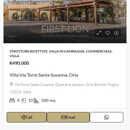
STRUTTURE RICETTIVE, VILLA IN CAMPAGNA, COMMERCIALE,
VILLA
€490.000
Villa Via Torre Santa Susanna, Oria
Via Torre Santa Susanna, Quartiere ebraico, Oria, Brindisi, Puglia,
72024, Italia
4
10
500
mq
Call
Email