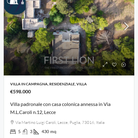
VILLA IN CAMPAGNA, RESIDENZIALE, VILLA
€598.000
Villa padronale con casa colonica annessa in Via
M.L.Caroli n.12, Lecce
Via Martino Luigi Caroli, Lecce, Puglia, 73016, Italia
5
3
430
mq