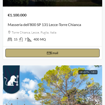
€1.100.000
Masseria dell’800 SP 131 Lecce-Torre Chianca
Torre Chianca, Lecce, Puglia, Italia
15
7
400
MQ
Email
VENDITA
NEW