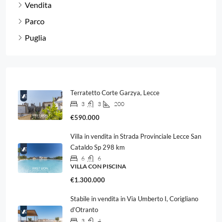
Vendita
Parco
Puglia
Terratetto Corte Garzya, Lecce
3
3
200
€590.000
Villa in vendita in Strada Provinciale Lecce San
Cataldo Sp 298 km
6
6
VILLA CON PISCINA
€1.300.000
Stabile in vendita in Via Umberto I, Corigliano
d’Otranto
3
4