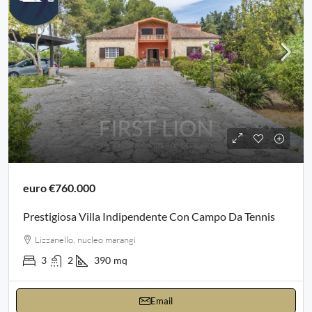
euro
€760.000
Prestigiosa Villa Indipendente Con Campo Da Tennis
Lizzanello, nucleo marangi
3
2
390
mq
Email