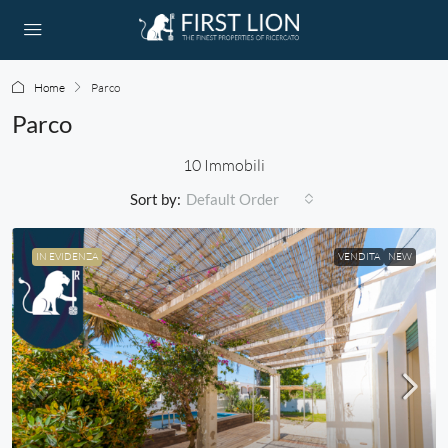
Home
Parco
Parco
10 Immobili
Sort by:
Default Order
IN EVIDENZA
VENDITA
NEW