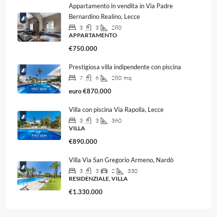
Appartamento in vendita in Via Padre
Bernardino Realino, Lecce
3
3
280
APPARTAMENTO
€750.000
Prestigiosa villa indipendente con piscina
7
6
280
mq
euro
€870.000
Villa con piscina Via Rapolla, Lecce
3
3
360
VILLA
€890.000
Villa Via San Gregorio Armeno, Nardò
3
3
2
330
RESIDENZIALE, VILLA
€1.330.000