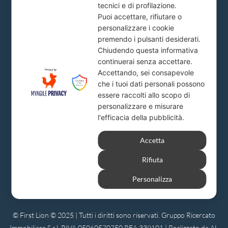
tecnici e di profilazione.
info@firstlion.it
Puoi accettare, rifiutare o
personalizzare i cookie
premendo i pulsanti desiderati.
Milano
Chiudendo questa informativa
continuerai senza accettare.
Via A. Solari, 19
Accettando, sei consapevole
info@firstlion.it
che i tuoi dati personali possono
essere raccolti allo scopo di
personalizzare e misurare
l'efficacia della pubblicità.
Accetta
Rifiuta
Personalizza
© First Lion © 2025 | Tutti i diritti sono riservati. Gruppo Ricercato
Immobiliare S.r.l. P.IVA 05060570750 REA 339101 | Realizzato da AL