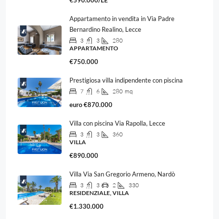
€590.000/LE
Appartamento in vendita in Via Padre
Bernardino Realino, Lecce
3
3
280
APPARTAMENTO
€750.000
Prestigiosa villa indipendente con piscina
7
6
280
mq
euro
€870.000
Villa con piscina Via Rapolla, Lecce
3
3
360
VILLA
€890.000
Villa Via San Gregorio Armeno, Nardò
3
3
2
330
RESIDENZIALE, VILLA
€1.330.000