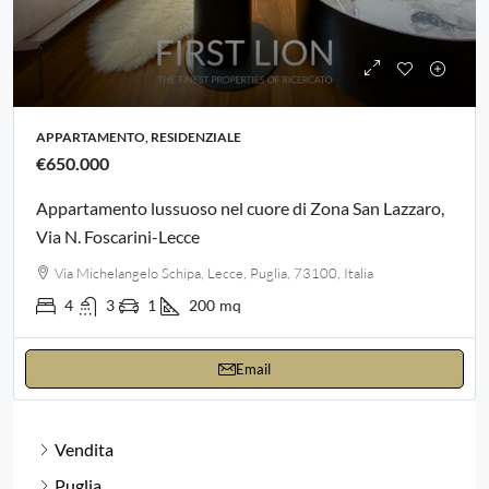
APPARTAMENTO, RESIDENZIALE
€650.000
Appartamento lussuoso nel cuore di Zona San Lazzaro,
Via N. Foscarini-Lecce
Via Michelangelo Schipa, Lecce, Puglia, 73100, Italia
4
3
1
200
mq
Email
Vendita
Puglia