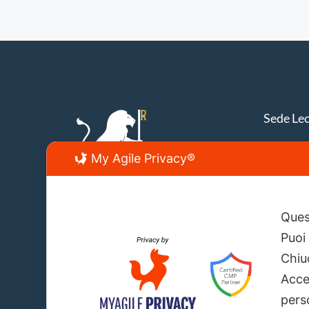
Sede Le
Lecce, V
My Agile Privacy®
info@fir
Quest
Puoi
Chiu
Acce
perso