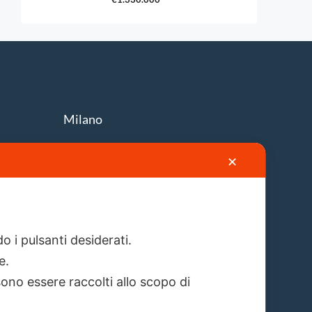
Milano
Via A. Solari, 19
✕
info@firstlion.it
o i pulsanti desiderati.
re.
ono essere raccolti allo scopo di