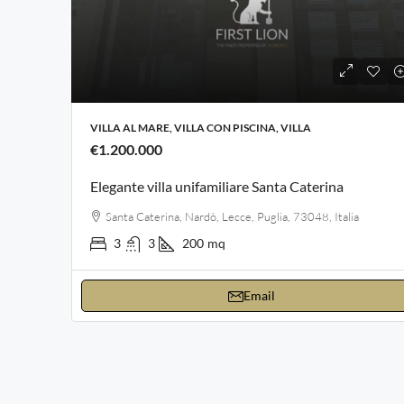
VILLA AL MARE, VILLA CON PISCINA, VILLA
€1.200.000
Elegante villa unifamiliare Santa Caterina
Santa Caterina, Nardò, Lecce, Puglia, 73048, Italia
3
3
200
mq
Email