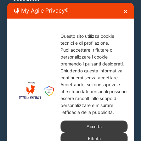
My Agile Privacy®
✕
Lecce, Viale Japigia, 20
info@firstlion.it
Questo sito utilizza cookie
tecnici e di profilazione.
Sede Roma
Puoi accettare, rifiutare o
personalizzare i cookie
Piazza del Popolo, 20
premendo i pulsanti desiderati.
info@firstlion.it
Chiudendo questa informativa
continuerai senza accettare.
Accettando, sei consapevole
Milano
che i tuoi dati personali possono
essere raccolti allo scopo di
personalizzare e misurare
Via A. Solari, 19
l'efficacia della pubblicità.
info@firstlion.it
Accetta
Rifiuta