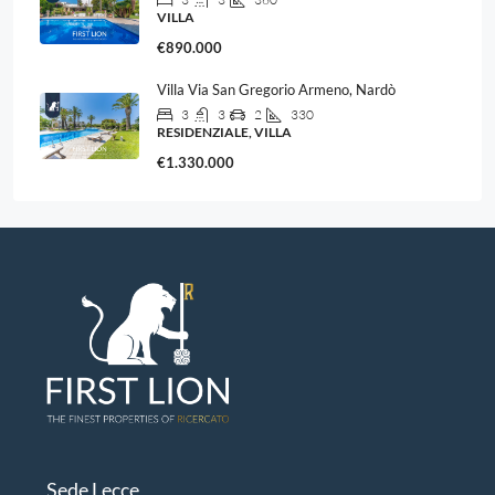
VILLA
€890.000
Villa Via San Gregorio Armeno, Nardò
3
3
2
330
RESIDENZIALE, VILLA
€1.330.000
Sede Lecce