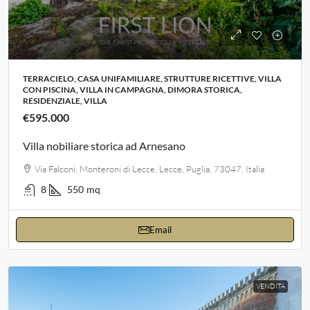
TERRACIELO, CASA UNIFAMILIARE, STRUTTURE RICETTIVE, VILLA
CON PISCINA, VILLA IN CAMPAGNA, DIMORA STORICA,
RESIDENZIALE, VILLA
€595.000
Villa nobiliare storica ad Arnesano
Via Falconi, Monteroni di Lecce, Lecce, Puglia, 73047, Italia
8
550
mq
Email
VENDITA