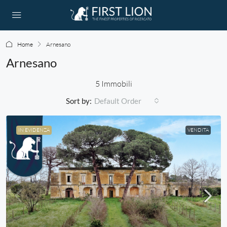
Home
Arnesano
Arnesano
5 Immobili
Sort by:
Default Order
IN EVIDENZA
VENDITA