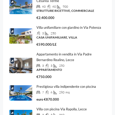
Cesarea Terme
60
60
900
STRUTTURE RICETTIVE, COMMERCIALE
€2.400.000
Villa unifamiliare con giardino in Via Potenza
3
250
CASA UNIFAMILIARE, VILLA
€590.000/LE
Appartamento in vendita in Via Padre
Bernardino Realino, Lecce
3
3
280
APPARTAMENTO
€750.000
Prestigiosa villa indipendente con piscina
7
6
280
mq
euro
€870.000
Villa con piscina Via Rapolla, Lecce
3
3
360