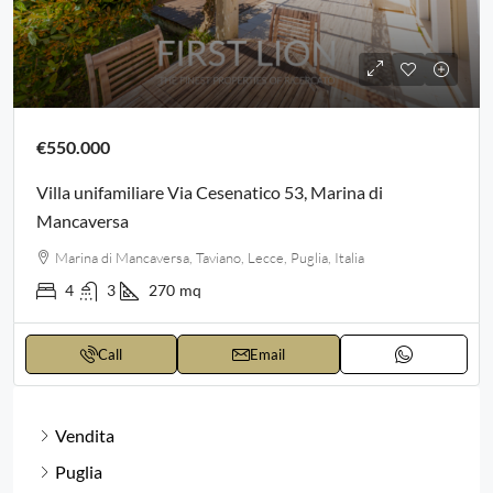
€550.000
Villa unifamiliare Via Cesenatico 53, Marina di
Mancaversa
Marina di Mancaversa, Taviano, Lecce, Puglia, Italia
4
3
270
mq
Call
Email
Vendita
Puglia