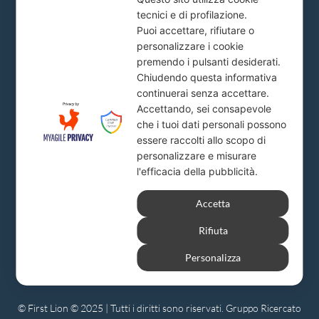
Piazza del Popolo, 20
tecnici e di profilazione.
info@firstlion.it
Puoi accettare, rifiutare o
personalizzare i cookie
premendo i pulsanti desiderati.
Milano
Chiudendo questa informativa
continuerai senza accettare.
Via A. Solari, 19
Accettando, sei consapevole
info@firstlion.it
che i tuoi dati personali possono
essere raccolti allo scopo di
personalizzare e misurare
l'efficacia della pubblicità.
Accetta
Rifiuta
Personalizza
© First Lion © 2025 | Tutti i diritti sono riservati. Gruppo Ricercato