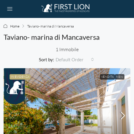
Home
Taviano- marina di Mancaversa
Taviano- marina di Mancaversa
1 Immobile
Sort by:
Default Order
IN EVIDENZA
VENDITA
NEW