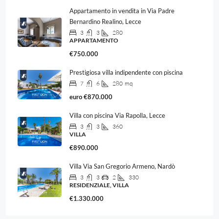
Appartamento in vendita in Via Padre
Bernardino Realino, Lecce
3
3
280
APPARTAMENTO
€750.000
Prestigiosa villa indipendente con piscina
7
6
280
mq
euro
€870.000
Villa con piscina Via Rapolla, Lecce
3
3
360
VILLA
€890.000
Villa Via San Gregorio Armeno, Nardò
3
3
2
330
RESIDENZIALE, VILLA
€1.330.000