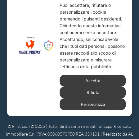
Puoi accettare, rifiutare o
personalizzare i cookie
premendo i pulsanti desiderati.
Milano
Chiudendo questa informativa
continuerai senza accettare.
Via A. Solari, 19
Accettando, sei consapevole
info@firstlion.it
che i tuoi dati personali possono
essere raccolti allo scopo di
personalizzare e misurare
l'efficacia della pubblicità.
Accetta
Rifiuta
Personalizza
© First Lion © 2025 | Tutti i diritti sono riservati. Gruppo Ricercato
Immobiliare S.r.l. P.IVA 05060570750 REA 339101 | Realizzato da AL