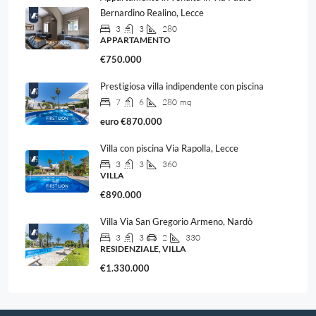
Bernardino Realino, Lecce
3
3
280
APPARTAMENTO
€750.000
Prestigiosa villa indipendente con piscina
7
6
280
mq
euro
€870.000
Villa con piscina Via Rapolla, Lecce
3
3
360
VILLA
€890.000
Villa Via San Gregorio Armeno, Nardò
3
3
2
330
RESIDENZIALE, VILLA
€1.330.000