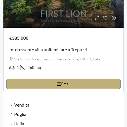
€385.000
Interessante villa unifamiliare a Trepuzzi
Via Guido Dorso, Trepuzzi, Lecce, Puglia, 73019, Italia
1
460
mq
Email
Vendita
Puglia
Italia