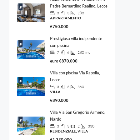
Padre Bernardino Realino, Lecce
3
3
280
APPARTAMENTO
€750.000
Prestigiosa villa indipendente
con piscina
7
6
280
mq
euro
€870.000
Villa con piscina Via Rapolla,
Lecce
3
3
360
VILLA
€890.000
Villa Via San Gregorio Armeno,
Nardò
3
3
2
330
RESIDENZIALE, VILLA
€1.330.000