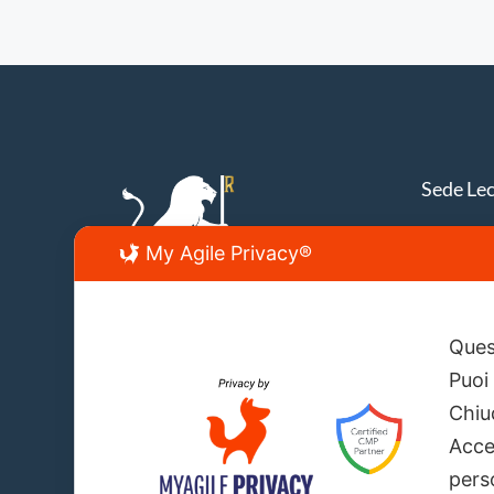
Sede Le
Lecce, V
My Agile Privacy®
info@fir
Quest
Puoi
Chiu
Acce
perso