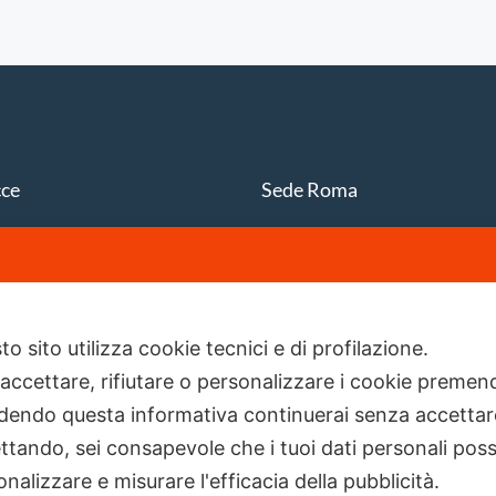
cce
Sede Roma
iale Japigia, 20
Piazza del Popolo, 20
stlion.it
info@firstlion.it
o sito utilizza cookie tecnici e di profilazione.
 accettare, rifiutare o personalizzare i cookie premend
dendo questa informativa continuerai senza accetta
ttando, sei consapevole che i tuoi dati personali poss
nalizzare e misurare l'efficacia della pubblicità.