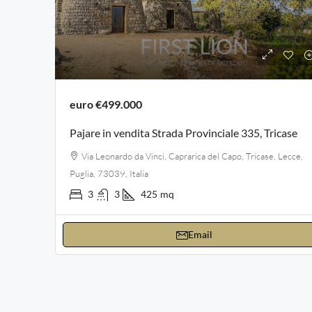
euro
€499.000
Pajare in vendita Strada Provinciale 335, Tricase
Via Leonardo da Vinci, Caprarica del Capo, Tricase, Lecce,
Puglia, 73039, Italia
3
3
425
mq
Email