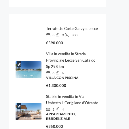
Terratetto Corte Garzya, Lecce
3
3
200
€590.000
Villa in vendita in Strada
Provinciale Lecce San Cataldo
Sp 298 km
6
6
VILLA CON PISCINA
€1.300.000
Stabile in vendita in Via
Umberto I, Corigliano d’Otranto
3
4
APPARTAMENTO,
RESIDENZIALE
€350.000