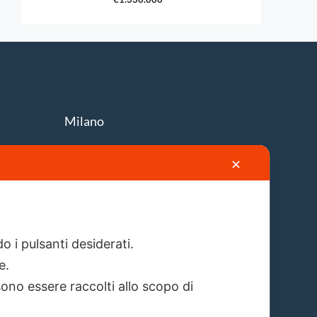
Milano
Via A. Solari, 19
✕
info@firstlion.it
o i pulsanti desiderati.
re.
ono essere raccolti allo scopo di