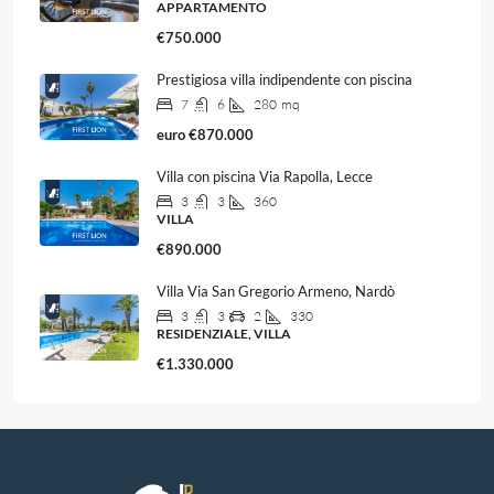
APPARTAMENTO
€750.000
Prestigiosa villa indipendente con piscina
7
6
280
mq
euro
€870.000
Villa con piscina Via Rapolla, Lecce
3
3
360
VILLA
€890.000
Villa Via San Gregorio Armeno, Nardò
3
3
2
330
RESIDENZIALE, VILLA
€1.330.000