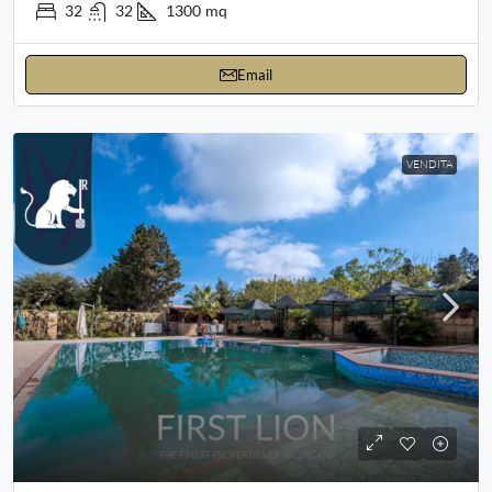
32
32
1300
mq
Email
VENDITA