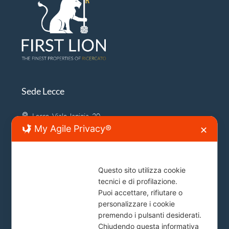
Sede Lecce
Lecce, Viale Japigia, 20
My Agile Privacy®
✕
info@firstlion.it
Sede Roma
Questo sito utilizza cookie
tecnici e di profilazione.
Piazza del Popolo, 20
Puoi accettare, rifiutare o
info@firstlion.it
personalizzare i cookie
premendo i pulsanti desiderati.
Chiudendo questa informativa