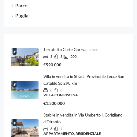
Parco
Puglia
Terratetto Corte Garzya, Lecce
3
3
200
€590.000
Villa in vendita in Strada Provinciale Lecce San
Cataldo Sp 298 km
6
6
VILLA CON PISCINA
€1.300.000
Stabile in vendita in Via Umberto I, Corigliano
d’Otranto
3
4
APPARTAMENTO, RESIDENZIALE