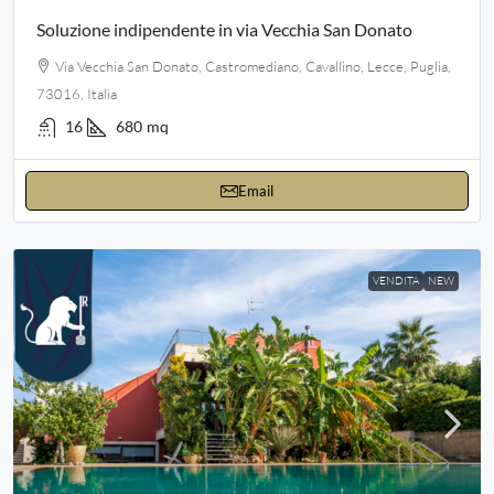
Soluzione indipendente in via Vecchia San Donato
Via Vecchia San Donato, Castromediano, Cavallino, Lecce, Puglia,
73016, Italia
16
680
mq
Email
VENDITA
NEW