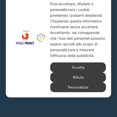
Puoi accettare, rifiutare o
info@firstlion.it
personalizzare i cookie
premendo i pulsanti desiderati.
Chiudendo questa informativa
Sede Roma
continuerai senza accettare.
Accettando, sei consapevole
Piazza del Popolo, 20
che i tuoi dati personali possono
info@firstlion.it
essere raccolti allo scopo di
personalizzare e misurare
l'efficacia della pubblicità.
Milano
Accetta
Via A. Solari, 19
Rifiuta
info@firstlion.it
Personalizza