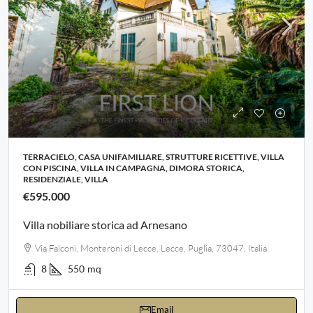
TERRACIELO, CASA UNIFAMILIARE, STRUTTURE RICETTIVE, VILLA
CON PISCINA, VILLA IN CAMPAGNA, DIMORA STORICA,
RESIDENZIALE, VILLA
€595.000
Villa nobiliare storica ad Arnesano
Via Falconi, Monteroni di Lecce, Lecce, Puglia, 73047, Italia
8
550
mq
Email