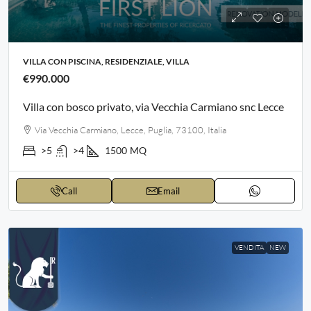
VILLA CON PISCINA, RESIDENZIALE, VILLA
€990.000
Villa con bosco privato, via Vecchia Carmiano snc Lecce
Via Vecchia Carmiano, Lecce, Puglia, 73100, Italia
>5
>4
1500
MQ
Call
Email
VENDITA
NEW