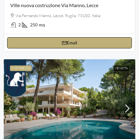
Ville nuova costruzione Via Manno, Lecce
Via Fernando Manno, Lecce, Puglia, 73100, Italia
2
250
mq
Email
IN EVIDENZA
VENDITA