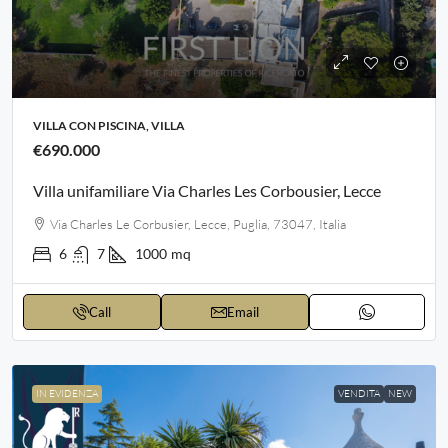
VILLA CON PISCINA, VILLA
€690.000
Villa unifamiliare Via Charles Les Corbousier, Lecce
Via Charles Le Corbusier, Lecce, Puglia, 73047, Italia
6
7
1000
mq
Call
Email
IN EVIDENZA
VENDITA
NEW