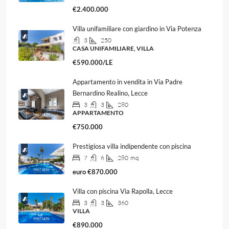
€2.400.000
Villa unifamiliare con giardino in Via Potenza
3
250
CASA UNIFAMILIARE, VILLA
€590.000/LE
Appartamento in vendita in Via Padre
Bernardino Realino, Lecce
3
3
280
APPARTAMENTO
€750.000
Prestigiosa villa indipendente con piscina
7
6
280
mq
euro
€870.000
Villa con piscina Via Rapolla, Lecce
3
3
360
VILLA
€890.000