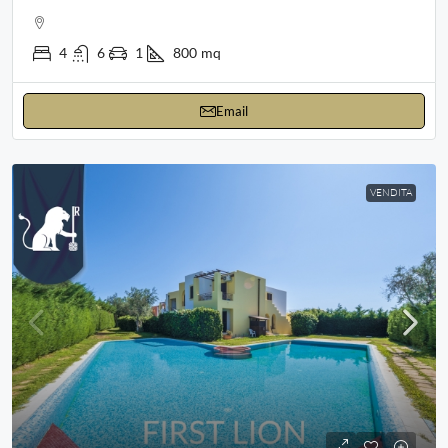
4
6
1
800
mq
Email
VENDITA