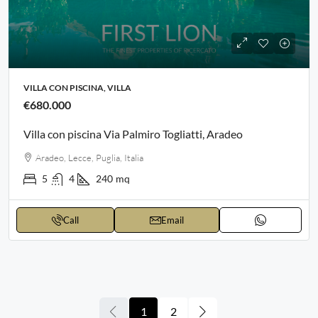
VILLA CON PISCINA, VILLA
€680.000
Villa con piscina Via Palmiro Togliatti, Aradeo
Aradeo, Lecce, Puglia, Italia
5
4
240
mq
Call
Email
1
2