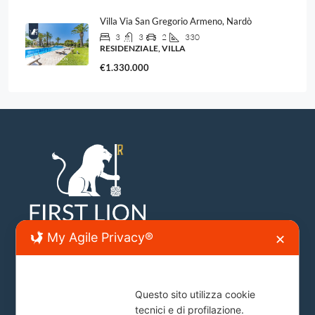
Villa Via San Gregorio Armeno, Nardò
3
3
2
330
RESIDENZIALE, VILLA
€1.330.000
My Agile Privacy®
✕
Sede Lecce
Questo sito utilizza cookie
tecnici e di profilazione.
Lecce, Viale Japigia, 20